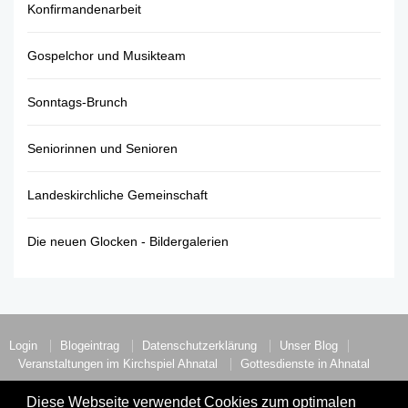
Konfirmandenarbeit
Gospelchor und Musikteam
Sonntags-Brunch
Seniorinnen und Senioren
Landeskirchliche Gemeinschaft
Die neuen Glocken - Bildergalerien
Login
Blogeintrag
Datenschutzerklärung
Unser Blog
Veranstaltungen im Kirchspiel Ahnatal
Gottesdienste in Ahnatal
Die evangelischen Kirchengemeinden in Ahnatal.
Diese Webseite verwendet Cookies zum optimalen