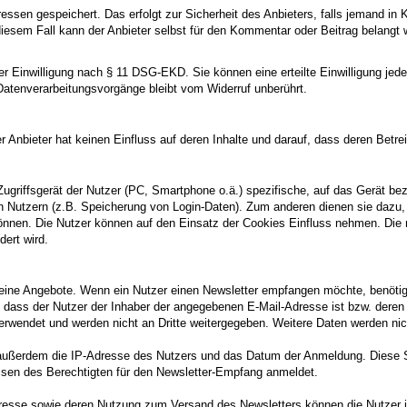
sen gespeichert. Das erfolgt zur Sicherheit des Anbieters, falls jemand in 
diesem Fall kann der Anbieter selbst für den Kommentar oder Beitrag belangt w
 Einwilligung nach § 11 DSG-EKD. Sie können eine erteilte Einwilligung jederz
 Datenverarbeitungsvorgänge bleibt vom Widerruf unberührt.
er Anbieter hat keinen Einfluss auf deren Inhalte und darauf, dass deren Bet
Zugriffsgerät der Nutzer (PC, Smartphone o.ä.) spezifische, auf das Gerät b
en Nutzern (z.B. Speicherung von Login-Daten). Zum anderen dienen sie dazu
nnen. Die Nutzer können auf den Einsatz der Cookies Einfluss nehmen. Die m
ert wird.
 seine Angebote. Wenn ein Nutzer einen Newsletter empfangen möchte, benötig
n, dass der Nutzer der Inhaber der angegebenen E-Mail-Adresse ist bzw. der
verwendet und werden nicht an Dritte weitergegeben. Weitere Daten werden nic
 außerdem die IP-Adresse des Nutzers und das Datum der Anmeldung. Diese Sp
ssen des Berechtigten für den Newsletter-Empfang anmeldet.
dresse sowie deren Nutzung zum Versand des Newsletters können die Nutzer je