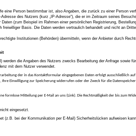
fe eine Person bestimmbar ist, also Angaben, die zurück zu einer Person ver
l-Adresse des Nutzers (kurz „IP-Adresse“), die er im Zeitraum seines Besuch
aten (zum Beispiel im Rahmen einer persönlichen Registrierung, Bestellung, 
freiwilliger Basis. Die Daten werden vertraulich behandelt und nicht an Dritt
chtigte Institutionen (Behörden) übermitteln, wenn der Anbieter durch Rechts
it
l) werden die Angaben des Nutzers zwecks Bearbeitung der Anfrage sowie für
ndenz mit dem Nutzer verwendet.
Verarbeitung der in das Kontaktformular eingegebenen Daten erfolgt ausschließlich au
, Ihre Einwilligung zur Speicherung widerrufen oder der Zweck für die Datenspeiche
 eine formlose Mitteilung per E-Mail an uns (Link). Die Rechtmäßigkeit der bis zum W
nicht eingesetzt.
net (z.B. bei der Kommunikation per E-Mail) Sicherheitslücken aufweisen kann