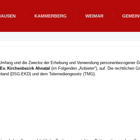
HAUSEN
KAMMERBERG
WEIMAR
GEMEI
n Umfang und die Zwecke der Erhebung und Verwendung personenbezogener Dat
Ev. Kirchenbezirk Ahnatal
(im Folgenden „Anbieter“), auf. Die rechtlichen
schland (DSG-EKD) und dem Telemediengesetz (TMG).