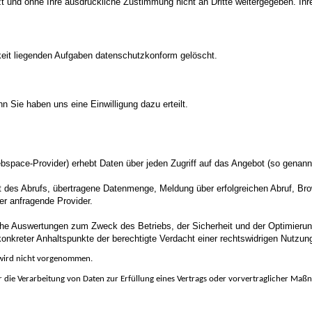
zt und ohne Ihre ausdrückliche Zustimmung nicht an Dritte weitergegeben. Ihr
gkeit liegenden Aufgaben datenschutzkonform gelöscht.
n Sie haben uns eine Einwilligung dazu erteilt.
space-Provider) erhebt Daten über jeden Zugriff auf das Angebot (so genannt
 des Abrufs, übertragene Datenmenge, Meldung über erfolgreichen Abruf, Bro
er anfragende Provider.
ische Auswertungen zum Zweck des Betriebs, der Sicherheit und der Optimierun
konkreter Anhaltspunkte der berechtigte Verdacht einer rechtswidrigen Nutzun
 wird nicht vorgenommen.
er die Verarbeitung von Daten zur Erfüllung eines Vertrags oder vorvertraglicher Maß