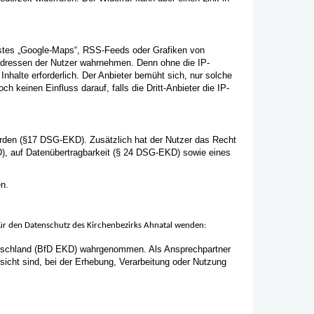
nstes „Google-Maps“, RSS-Feeds oder Grafiken von
P-Adressen der Nutzer wahrnehmen. Denn ohne die IP-
Inhalte erforderlich. Der Anbieter bemüht sich, nur solche
ch keinen Einfluss darauf, falls die Dritt-Anbieter die IP-
wurden (§17 DSG-EKD). Zusätzlich hat der Nutzer das Recht
), auf Datenübertragbarkeit (§ 24 DSG-EKD) sowie eines
n.
für den Datenschutz des Kirchenbezirks Ahnatal wenden:
utschland (BfD EKD) wahrgenommen. Als Ansprechpartner
cht sind, bei der Erhebung, Verarbeitung oder Nutzung