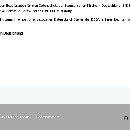
en Beauftragten für den Datenschutz der Evangelischen Kirche in Deutschland (Bf
r Außenstelle Dortmund des BfD EKD zuständig.
 Nutzung Ihrer personenbezogenen Daten durch Stellen der EKKW in Ihren Rechten verl
 in Deutschland
 im Kirchspiel Ahnatal
Gottesdienste in
Di