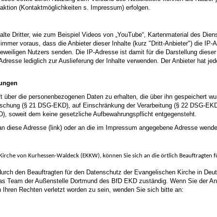
daktion (Kontaktmöglichkeiten s. Impressum) erfolgen.
lte Dritter, wie zum Beispiel Videos von „YouTube“, Kartenmaterial des Die
 immer voraus, dass die Anbieter dieser Inhalte (kurz "Dritt-Anbieter") die I
weiligen Nutzers senden. Die IP-Adresse ist damit für die Darstellung dieser 
Adresse lediglich zur Auslieferung der Inhalte verwenden. Der Anbieter hat jedo
rungen
nft über die personenbezogenen Daten zu erhalten, die über ihn gespeichert 
Löschung (§ 21 DSG-EKD), auf Einschränkung der Verarbeitung (§ 22 DSG-EKD
), soweit dem keine gesetzliche Aufbewahrungspflicht entgegensteht.
n diese Adresse (link) oder an die im Impressum angegebene Adresse wende
Kirche von Kurhessen-Waldeck (EKKW), können Sie sich an die örtlich Beauftragten 
urch den Beauftragten für den Datenschutz der Evangelischen Kirche in De
s Team der Außenstelle Dortmund des BfD EKD zuständig. Wenn Sie der Ansi
Ihren Rechten verletzt worden zu sein, wenden Sie sich bitte an: